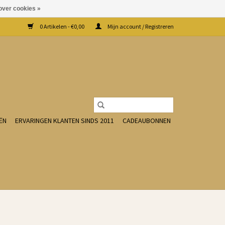
over cookies »
0 Artikelen - €0,00
Mijn account / Registreren
ËN
ERVARINGEN KLANTEN SINDS 2011
CADEAUBONNEN