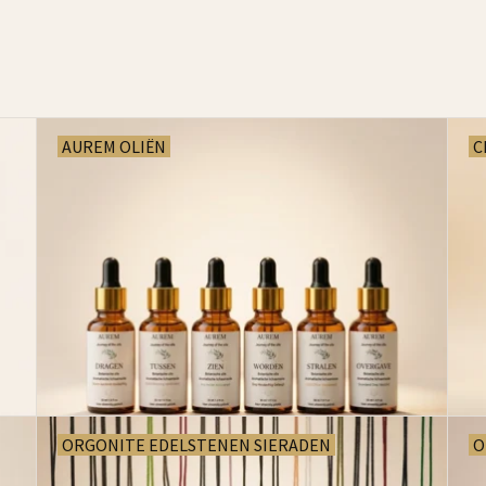
AUREM OLIËN
C
ORGONITE EDELSTENEN SIERADEN
O