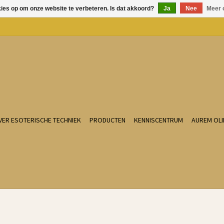
kies op om onze website te verbeteren. Is dat akkoord?
Ja
Nee
Meer 
VER ESOTERISCHE TECHNIEK
PRODUCTEN
KENNISCENTRUM
AUREM OLI