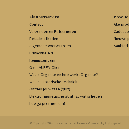
Klantenservice
Produc
Contact
Alle pro
Verzenden en Retourneren
Cadeaub
Betaalmethoden
Nieuwe 
Algemene Voorwaarden
Aanbied
Privacybeleid
Kenniscentrum
Over AUREM Oliën
Wat is Orgonite en hoe werkt Orgonite?
Wat is Esoterische Techniek
Ontdek jouw fase (quiz)
Elektromagnetische straling, wat is het en
hoe ga je ermee om?
© Copyright 2026 Esoterische Techniek - Powered by
Lightspeed