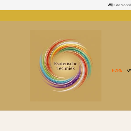
Wij slaan coo
HOME
O