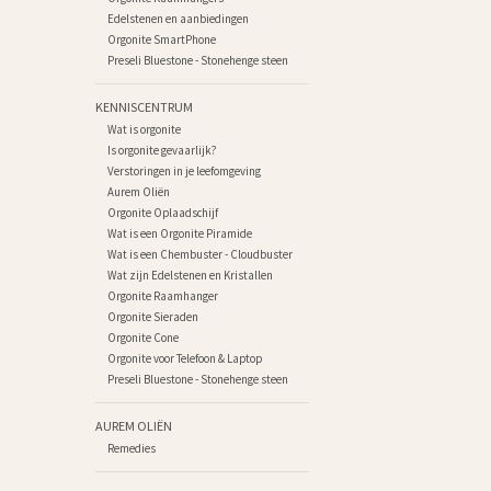
Edelstenen en aanbiedingen
Orgonite SmartPhone
Preseli Bluestone - Stonehenge steen
KENNISCENTRUM
Wat is orgonite
Is orgonite gevaarlijk?
Verstoringen in je leefomgeving
Aurem Oliën
Orgonite Oplaadschijf
Wat is een Orgonite Piramide
Wat is een Chembuster - Cloudbuster
Wat zijn Edelstenen en Kristallen
Orgonite Raamhanger
Orgonite Sieraden
Orgonite Cone
Orgonite voor Telefoon & Laptop
Preseli Bluestone - Stonehenge steen
AUREM OLIËN
Remedies