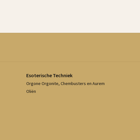
Esoterische Techniek
Orgone Orgonite, Chembusters en Aurem
Oliën