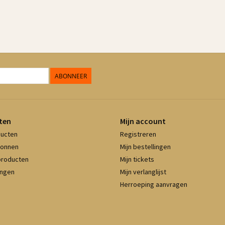
ABONNEER
ten
Mijn account
ducten
Registreren
onnen
Mijn bestellingen
producten
Mijn tickets
ingen
Mijn verlanglijst
Herroeping aanvragen