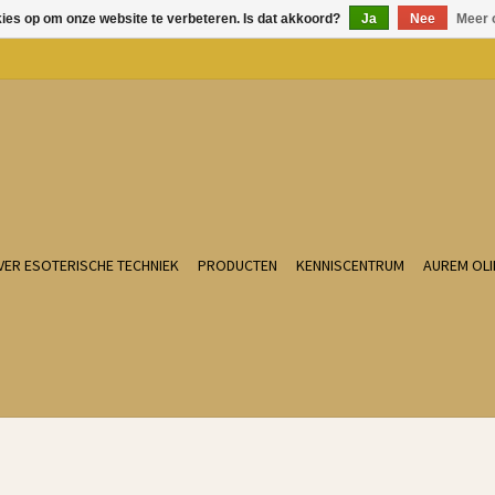
kies op om onze website te verbeteren. Is dat akkoord?
Ja
Nee
Meer 
VER ESOTERISCHE TECHNIEK
PRODUCTEN
KENNISCENTRUM
AUREM OLI