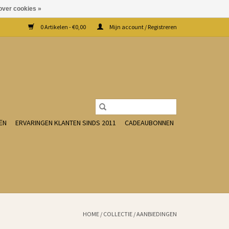
over cookies »
0 Artikelen - €0,00
Mijn account / Registreren
ËN
ERVARINGEN KLANTEN SINDS 2011
CADEAUBONNEN
HOME
/
COLLECTIE
/
AANBIEDINGEN