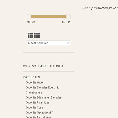
Geen producten gevond
Min: €
0
Max: €
5
OVER ESOTERISCHE TECHNIEK
PRODUCTEN
Orgonite Kopen
Orgonite Sieraden Edelsmid
Chembusters
Orgonite Edelstenen Sieraden
Orgonite Piramides
Orgonite Cone
Orgonite Oplaadschijf
Orgonite Raamhangers