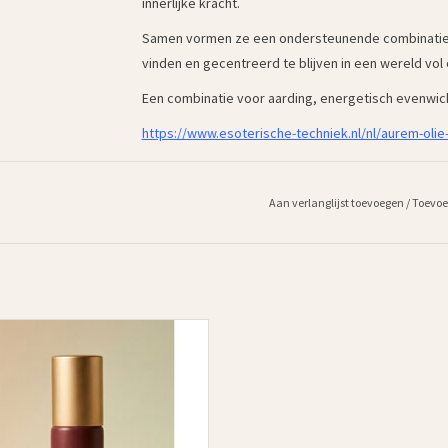
innerlijke kracht.
Samen vormen ze een ondersteunende combinatie om
vinden en gecentreerd te blijven in een wereld vol
Een combinatie voor aarding, energetisch evenwich
https://www.esoterische-techniek.nl/nl/aurem-olie
Aan verlanglijst toevoegen
/
Toevoe
s de etherische olie blend voor Aarding
ligheid. Van hoofd naar lichaam. Van
aar zijn. Een innerlijke reis die bestaat
fases van aarding naar overgave. Voel in
ke fase je bent en welke olie met je
resoneert.