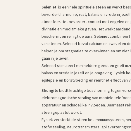
Seleniet
is een hele spirituele steen en werkt be
bevordert harmonie, rust, balans en vrede in jezelf
atmosfeer. Het bevordert contact met engelen en g
divinatie en mediamieke gaven. Het werkt aardend
beschermt en reinigt de aura. Seleniet combineert 
van stenen. Seleniet bevat calcium en zwavel en d
helpen je om stagnaties te overwinnen en om niet in
gaan in je leven.
Seleniet stimuleert een heldere geest en geeft inzi
balans en vrede in jezelf en je omgeving. Fysiek h
epilepsie en borstvoeding en remt het effect van vr
Shungite
biedt krachtige bescherming tegen versch
elektromagnetische straling van mobiele telefoon
apparatuur en schadelijke invloeden. Daarnaast rein
steen geplaatst wordt.
Fysiek versterkt de steen het immuunsysteem, hers
stofwisseling, neurotransmitters, spijsverteringsste