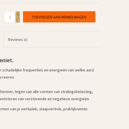
+
TOEVOEGEN AAN WINKELWAGEN
-
Reviews
(0)
eniet.
n schadelijke frequenties en energieën van welke aard
 creëren.
chermer, tegen van alle vormen van stralingsbelasting,
r ontstoren van verstorende en negatieve energieën.
ermen van je werkplek, slaapvertrek, praktijkruimte