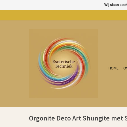
Wij slaan coo
HOME
O
Orgonite Deco Art Shungite met 