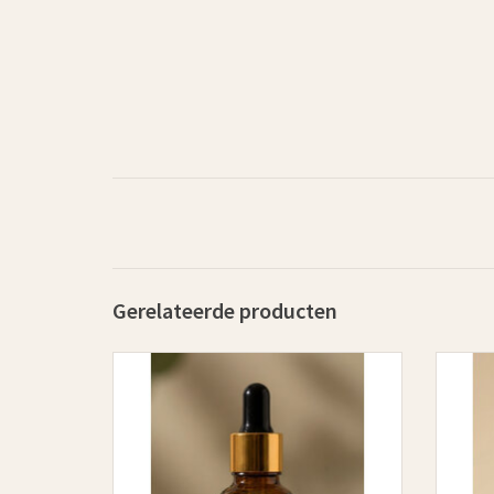
Gerelateerde producten
DRAGEN is de etherische olie blend voor Aarding
DRAGEN i
en Veiligheid. Van hoofd naar lichaam. Van
en Vei
voelen naar zijn. Een innerlijke reis die bestaat
voelen n
uit zes fases van aarding naar overgave. Voel in
uit zes 
welke fase je bent en welke olie met je
wel
resoneert.