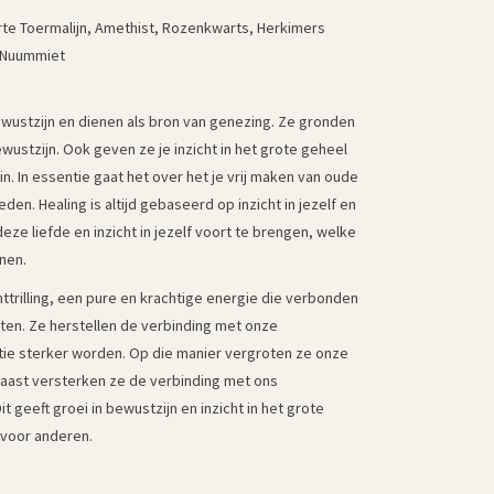
te Toermalijn, Amethist, Rozenkwarts, Herkimers
, Nuummiet
ewustzijn en dienen als bron van genezing. Ze gronden
bewustzijn. Ook geven ze je inzicht in het grote geheel
n. In essentie gaat het over het je vrij maken van oude
en. Healing is altijd gebaseerd op inzicht in jezelf en
deze liefde en inzicht in jezelf voort te brengen, welke
enen.
ttrilling, een pure en krachtige energie die verbonden
ten. Ze herstellen de verbinding met onze
ïtie sterker worden. Op die manier vergroten ze onze
rnaast versterken ze de verbinding met ons
 geeft groei in bewustzijn en inzicht in het grote
 voor anderen.