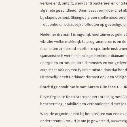
verkoelend, ontgift, werkt anti bacterieel en ont
algehele gezondheid. Daarnaast vermindert het all
bij slapeloosheid. Shungiet is een snelle absorbe
frequentie en schadelijke effecten op gevoelige 
Herkimer diamant
is eigenlijk heel zuivere, gekri
vibratie welke makkelijk te programmeren is en de
diamanten zijn breed inzetbare spirituele instrume
sjamanistisch werk en healings. Herkimer diaman
energieën en met andere dimensies en vorige leve
aura maar ook op een fysieke ruimte doordat het de 
Lichamelijk heeft Herkimer diamant ook een reinig
Prachtige combinatie met Aurem Olie Fase 1 – DR
Deze Orgonite Deco Art resoneert prachtig met A
bescherming, stabiliteit en verbondenheid met jeze
Waar de orgoniet helpt bij het creëren van een e
ondersteunt DRAGEN je om je geworteld, aanwezig 