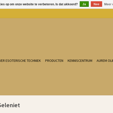
kies op om onze website te verbeteren. Is dat akkoord?
Ja
Nee
Meer 
VER ESOTERISCHE TECHNIEK
PRODUCTEN
KENNISCENTRUM
AUREM OLI
Seleniet