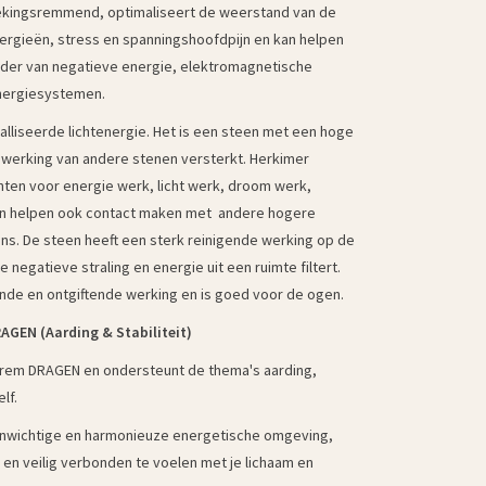
stekingsremmend, optimaliseert de weerstand van de
ergieën, stress en spanningshoofdpijn en kan helpen
erder van negatieve energie, elektromagnetische
energiesystemen.
stalliseerde lichtenergie. Het is een steen met een hoge
 werking van andere stenen versterkt. Herkimer
nten voor energie werk, licht werk, droom werk,
ten helpen ook contact maken met andere hogere
ns. De steen heeft een sterk reinigende werking op de
negatieve straling en energie uit een ruimte filtert.
ende en ontgiftende werking en is goed voor de ogen.
AGEN (Aarding & Stabiliteit)
urem DRAGEN en ondersteunt de thema's aarding,
lf.
venwichtige en harmonieuze energetische omgeving,
en veilig verbonden te voelen met je lichaam en