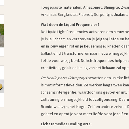
Toegepaste materialen; Amazoniet, Shungite, Zwar
Arkansas Bergkristal, Fluoriet, Serpentijn, Unakiet
Wat doen de Liquid Frequencies?
De Liquid Light Frequencies activeren een nieuw b
je in je lichaam en versterken je (eigen) liefde en 
en in jouw eigen rol en je keuzemogelijkheden daari
ballast en dit transformeren naar nieuwe mogelijkhed
liefde voor wie jij bent. De lichtfrequenties helpen 
creativiteit, geluk en heling van het lichaam zal op
De Healing Arts lichtsprays
bevatten een unieke lich
is met informatievelden. Ze werken langs twee kan
lichaamsintelligentie, waardoor ons gevoel en intu
zelfsturing en mogelijkheid tot zelfgenezing. Daa
Bronbewustzijn, het Hoger Zelf en andere zelven. Dit
geheel en opent je voor meer liefde voor jezelf en
Licht remedies Healing Arts;