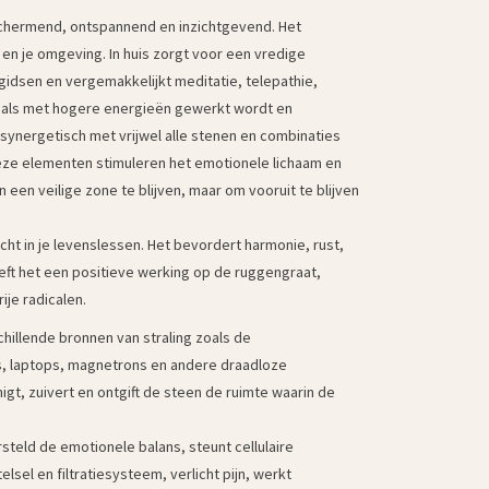
schermend, ontspannend en inzichtgevend. Het
 en je omgeving. In huis zorgt voor een vredige
idsen en vergemakkelijkt meditatie, telepathie,
 als met hogere energieën gewerkt wordt en
synergetisch met vrijwel alle stenen en combinaties
eze elementen stimuleren het emotionele lichaam en
 een veilige zone te blijven, maar om vooruit te blijven
cht in je levenslessen. Het bevordert harmonie, rust,
eeft het een positieve werking op de ruggengraat,
ije radicalen.
illende bronnen van straling zoals de
s, laptops, magnetrons en andere draadloze
igt, zuivert en ontgift de steen de ruimte waarin de
teld de emotionele balans, steunt cellulaire
lsel en filtratiesysteem, verlicht pijn, werkt