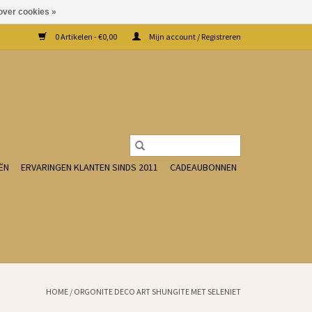
over cookies »
0 Artikelen - €0,00
Mijn account / Registreren
ËN
ERVARINGEN KLANTEN SINDS 2011
CADEAUBONNEN
HOME
/
ORGONITE DECO ART SHUNGITE MET SELENIET