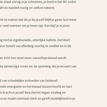
f. Je staat stevig in je schoenen, je bent in het NU zodat
enkt en handelt rustig en zelfverzekerd.
 te maken dat als je bij jezelf blijft je geen last meer
 veel mensen om je heen zijn. Dan blijf je in jouw
ng met je ingebouwde, innerlijke kalmte. Dat doet
kse tumult van afleiding voorbij te snellen en in de
 er écht toe doet weer vanzelfsprekend wordt.
ij aanwezige vrees en de spanning die je ervaart van
 van schadelijke invloeden van buitenaf.
ttende energieën en het kanaal tussen hoofd en hart.
 kracht in jezelf. Beschermt tegen straling en
 en maakt mentaal sterk en geeft duidelijkheid in je