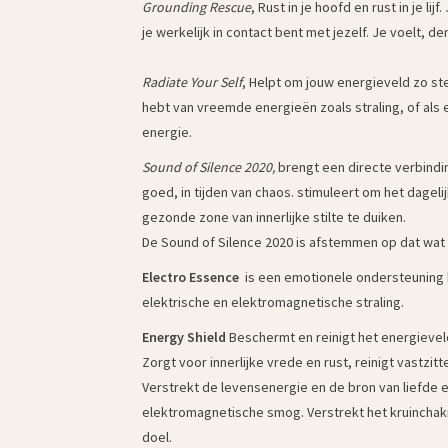
Grounding Rescue
, Rust in je hoofd en rust in je lij
je werkelijk in contact bent met jezelf. Je voelt, d
Radiate Your Self
, Helpt om jouw energieveld zo sterk
hebt van vreemde energieën zoals straling, of als er
energie.
Sound of Silence 2020,
brengt een directe verbindi
goed, in tijden van chaos. stimuleert om het dagelij
gezonde zone van innerlijke stilte te duiken.
De Sound of Silence 2020 is afstemmen op dat wat
Electro Essence
is een emotionele ondersteuning b
elektrische en elektromagnetische straling.
Energy Shield
Beschermt en reinigt het energieveld
Zorgt voor innerlijke vrede en rust, reinigt vastzi
Verstrekt de levensenergie en de bron van liefde en
elektromagnetische smog. Verstrekt het kruinchakra
doel.