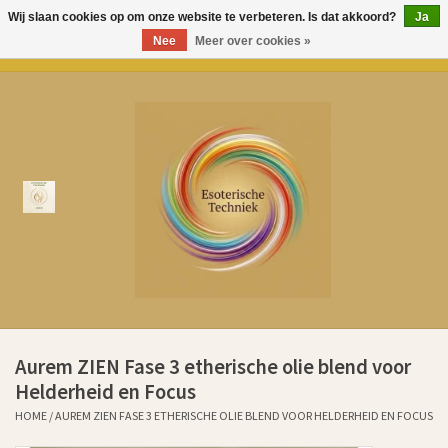
Wij slaan cookies op om onze website te verbeteren. Is dat akkoord?
Ja
Nee
Meer over cookies »
0 Artikelen - €0,00
Home
Over Esoterische Techniek
Producten
Kenniscentrum
Aurem Oliën
Aurem ZIEN Fase 3 etherische olie blend voor
Ervaringen klanten sinds 2011
Helderheid en Focus
HOME
/
AUREM ZIEN FASE 3 ETHERISCHE OLIE BLEND VOOR HELDERHEID EN FOCUS
Cadeaubonnen