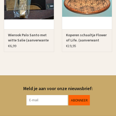
Wierook Palo Santo met
Koperen schaaltje Flower
witte Salie (aanverwante
of Life. (aanverwant
artikel)
artikel)
€6,99
€19,95
Meld je aan voor onze nieuwsbrief:
ABONNEER