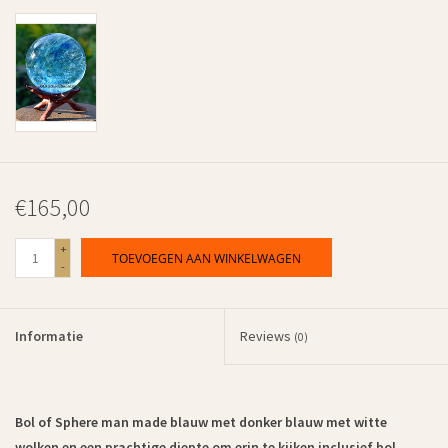
€165,00
+
TOEVOEGEN AAN WINKELWAGEN
-
Informatie
Reviews
(0)
Bol of Sphere man made blauw met donker blauw met witte
wolken en een prachtige diepte om erin te kijken inclusief bol