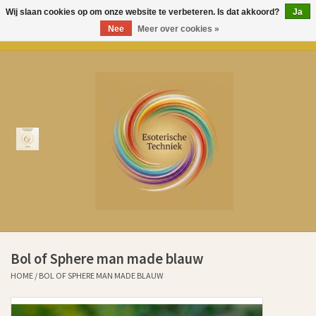
Wij slaan cookies op om onze website te verbeteren. Is dat akkoord?
Ja
Nee
Meer over cookies »
0 Artikelen - €0,00
Home
Over Esoterische Techniek
Producten
Kenniscentrum
Aurem Oliën
Bol of Sphere man made blauw
Ervaringen klanten sinds 2011
HOME
/
BOL OF SPHERE MAN MADE BLAUW
Cadeaubonnen