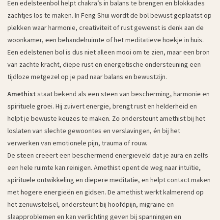
Een edelsteenbol helpt chakra’s in balans te brengen en blokkades
zachtjes los te maken. In Feng Shui wordt de bol bewust geplaatst op
plekken waar harmonie, creativiteit of rust gewenst is denk aan de
woonkamer, een behandelruimte of het meditatieve hoekje in huis.
Een edelstenen bol is dus niet alleen mooi om te zien, maar een bron
van zachte kracht, diepe rust en energetische ondersteuning een
tijdloze metgezel op je pad naar balans en bewustzijn.
Amethist
staat bekend als een steen van bescherming, harmonie en
spirituele groei. Hij zuivert energie, brengt rust en helderheid en
helpt je bewuste keuzes te maken. Zo ondersteunt amethist bij het
loslaten van slechte gewoontes en verslavingen, én bij het
verwerken van emotionele pijn, trauma of rouw.
De steen creëert een beschermend energieveld dat je aura en zelfs
een hele ruimte kan reinigen. Amethist opent de weg naar intuïtie,
spirituele ontwikkeling en diepere meditatie, en helpt contact maken
met hogere energieën en gidsen. De amethist werkt kalmerend op
het zenuwstelsel, ondersteunt bij hoofdpijn, migraine en
slaapproblemen en kan verlichting geven bij spanningen en