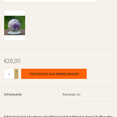
€28,00
+
TOEVOEGEN AAN WINKELWAGEN
-
Informatie
Reviews
(0)
Edelsteen bol of sphere Amethist met bergkristal donut bolhouder.