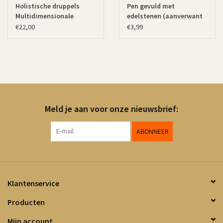
Holistische druppels
Pen gevuld met
Multidimensionale
edelstenen (aanverwant
Bescherming
artikel)
€22,00
€3,99
Meld je aan voor onze nieuwsbrief:
ABONNEER
Klantenservice
Producten
Mijn account