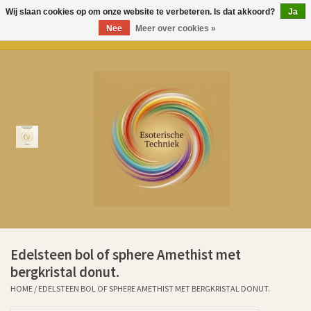
Wij slaan cookies op om onze website te verbeteren. Is dat akkoord?
Ja
Nee
Meer over cookies »
0 Artikelen - €0,00
Home
Over Esoterische Techniek
Producten
Kenniscentrum
Aurem Oliën
Edelsteen bol of sphere Amethist met
Ervaringen klanten sinds 2011
bergkristal donut.
HOME
/
EDELSTEEN BOL OF SPHERE AMETHIST MET BERGKRISTAL DONUT.
Cadeaubonnen