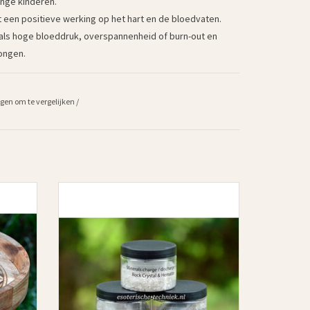
onge kinderen.
 een positieve werking op het hart en de bloedvaten.
oals hoge bloeddruk, overspannenheid of burn-out en
ongen.
gen om te vergelijken
/
ower of
Reinig en laad je edelstenen en sieraden
eenvoudig op met deze set van Hematiet en
Bergkristal. Ontlaad ’s nachts op Hematiet en
N
laad daarna op met Bergkristal. Geschikt voor
kleine stenen, sieraden en accessoires.
Herbruikbaar en makkelijk te reinigen.
TOEVOEGEN AAN WINKELWAGEN