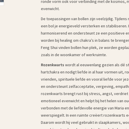
ronde vorm ook voor verbinding met de kosmos, met
evenwicht.
De toepassingen van bollen zijn veelzijdig. Tijdens
een bol je energieveld versterken en stabiliseren.
harmoniserend en ondersteunt ze een positieve en
worden bij healing om chakra’s in balans te breng
Feng Shui vinden bollen hun plek, ze worden gepla
zoals in de woonkamer of werkruimte.
Rozenkwarts
wordt al eeuwenlang gezien als dé ste
hartchakra en nodigt liefde in al haar vormen uit, 
vrienden, spirituele liefde en vooral liefde voor je
en ondersteunt zelfacceptatie, vergeving, empath
rozenkwarts brengt rust bij stress, angst, verdrie
emotioneel evenwicht en helpt bij het helen van ou
verbonden met de liefdevolle energie van Maria en 
weerspiegelt. In een ruimte creëert rozenkwarts e
Daarom wordt hij veel gebruikt in slaapkamers, wo