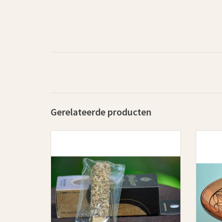
Gerelateerde producten
Wierook Sagrada Madre Palo Santo met witte
Een de
Salie.
me
Wierook helpt negatieve energieën uit ruimtes
en aura’s te verdrijven en zorgt voor een gevoel
van balans, ontspanning en welzijn.
TOEVOEGEN AAN WINKELWAGEN