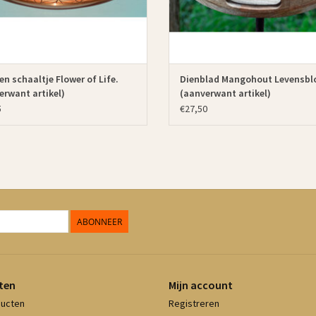
n schaaltje Flower of Life.
Dienblad Mangohout Levensb
erwant artikel)
(aanverwant artikel)
5
€27,50
ABONNEER
ten
Mijn account
ducten
Registreren