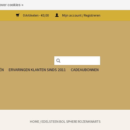
over cookies »
0 Artikelen - €0,00
Mijn account / Registreren
ËN
ERVARINGEN KLANTEN SINDS 2011
CADEAUBONNEN
HOME
/
EDELSTEEN BOL SPHERE ROZENKWARTS