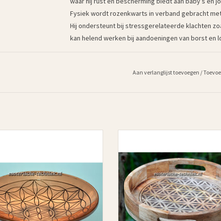
waar hij rust en bescherming biedt aan baby’s en j
Fysiek wordt rozenkwarts in verband gebracht met
Hij ondersteunt bij stressgerelateerde klachten z
kan helend werken bij aandoeningen van borst en l
Aan verlanglijst toevoegen
/
Toevoe
coratieve koperen schaal gegraveerd
Rond Dienblad van Mangohout met Fl
t het Bloem des Levens symbool.
Life Gravure
TOEVOEGEN AAN WINKELWAGEN
TOEVOEGEN AAN WINKELWAGE