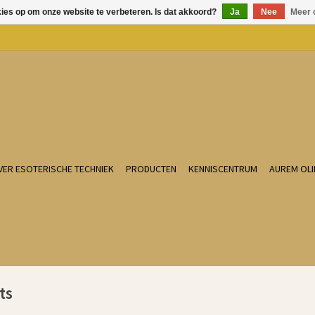
kies op om onze website te verbeteren. Is dat akkoord?
Ja
Nee
Meer 
VER ESOTERISCHE TECHNIEK
PRODUCTEN
KENNISCENTRUM
AUREM OLI
ts