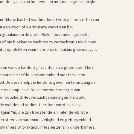
 de cyclus van het leven en met ons eigen innerlijke
 meditatie kan het vasthouden of voor je neerzetten van
 In een woon of werkruimte werkt een bol
 gebalanceerde sfeer. Bollen bovendien gebruikt
en of om blokkades zachtjes te verzachten. Ook binnen
atst op plekken waar harmonie en balans gewenst zijn,
en van de liefde. Zijn zachte, roze gloed opent het
romantische liefde, verbondenheid met familie en
zelf. De steen helpt je liefde te geven én te ontvangen
ie en compassie. De kalmerende energie van
t of boosheid. Het verzacht spanningen, herstelt
de wonden of verlies. Hierdoor wordt hij vaak
Quan Yin, die zijn troostende en helende vibratie
en sfeer van harmonie, veiligheid en geborgenheid.
onkamers of praktijkruimtes en zelfs in kinderkamers,