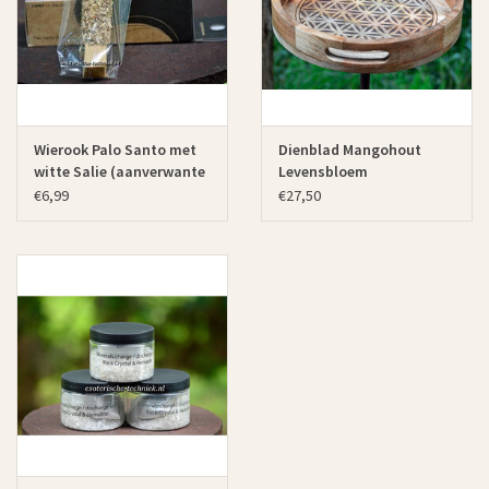
Wierook Palo Santo met
Dienblad Mangohout
witte Salie (aanverwante
Levensbloem
artikel)
(aanverwant artikel)
€6,99
€27,50