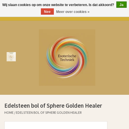
Wij slaan cookies op om onze website te verbeteren. Is dat akkoord?
Ja
Nee
Meer over cookies »
0 Artikelen - €0,00
Home
Over Esoterische Techniek
Producten
Kenniscentrum
Aurem Oliën
Edelsteen bol of Sphere Golden Healer
Ervaringen klanten sinds 2011
HOME
/
EDELSTEEN BOL OF SPHERE GOLDEN HEALER
Cadeaubonnen