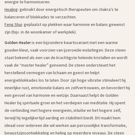
energie te harmoniseren.
Healing
: gebruikt door energetisch therapeuten om chakra’s te
balanceren of blokkades te verzachten.
Feng Shui
: geplaatst op plekken waar harmonie en balans gewenst
zijn (bijv. in de woonkamer of werkplek).
Golden Healer
is een bijzondere kwartsvariant met een warme
gouden kleur, vaak voorzien van ijzeroxide-insluitingen. Deze steen
staat bekend als een van de krachtigste helende kristallen en wordt
vaak de “master healer” genoemd. De steen ondersteunt het
herstellend vermogen van lichaam en geest en helpt
energieblokkades los te laten. Door zijn hoge vibratie stimuleert hij
innerlijke rust, emotionele balans en zelfvertrouwen, en bevordert hij
een gevoel van harmonie en welzijn. Daarnaast helpt de Golden
Healer bij spirituele groei en het verdiepen van meditatie. Hij opent
de verbinding met hogere energieën, intuïtie en het hogere zelf,
terwijl hij tegelijkertijd aarding en stabiliteit biedt. Dit maakt hem
ideaal voor iedereen die wil werken aan persoonlijke transformatie,
bewustzijnsontwikkeling en heling op meerdere niveaus. De steen