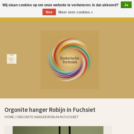
Wij slaan cookies op om onze website te verbeteren. Is dat akkoord?
Ja
Nee
Meer over cookies »
0 Artikelen - €0,00
Home
Over Esoterische Techniek
Producten
Kenniscentrum
Aurem Oliën
Orgonite hanger Robijn in Fuchsiet
Ervaringen klanten sinds 2011
HOME
/
ORGONITE HANGER ROBIJN IN FUCHSIET
Cadeaubonnen